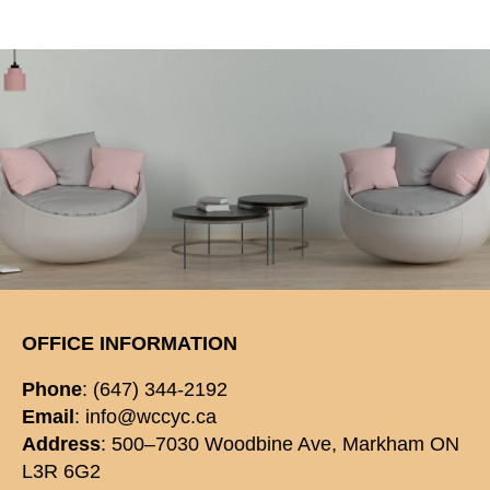
OFFICE INFORMATION
Phone
: (647) 344-2192
Email
: info@wccyc.ca
Address
: 500–7030 Woodbine Ave, Markham ON
L3R 6G2