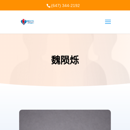
(647) 344-2192
魏陨烁